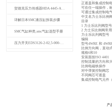
正遮盖和集成控制
可在任一端操作，标
贺德克压力传感器HDA 4445-A-400-000大量现货库存
可通过集成控制电
中文名力士乐比例阀型 
详解日本SMC液压缸拆装步骤
目录
1 力士乐比列阀型号
2 力士乐比例阀常
SMC气缸种类,smc气缸选型手册
力士乐比列阀型号
编辑
压力开关EDS3126-2-02,5-000-E1天津发货
型号4WRE 和 4WR
比例方向阀，直动
规格6和10
安装面按ISO 4401
控制流量的方向和
比例电磁铁操作
对中弹簧控制阀芯
不同阀芯可遮盖
集成控制电气元件（O
产