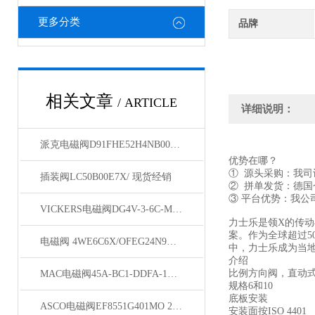
更多分类
品牌
相关文章
/ ARTICLE
详细说明：
派克电磁阀D91FHE52H4NB00发货快
优势在哪？
① 源头采购：我
插装阀LC50B00E7X/ 现货经销
② 拼单发货：德
③ 平台优势：我
VICKERS电磁阀DG4V-3-6C-M-U-H7-60现货
力士乐是领X的传
案。作为全球超过5
电磁阀 4WE6C6X/OFEG24N9K4原装经销
中，力士乐成为当
介绍
比例方向阀，直动式
MAC电磁阀45A-BC1-DDFA-1BA库存销售
规格6和10
底板安装
ASCO电磁阀EF8551G401MO 24VDC现货
安装面按ISO 4401