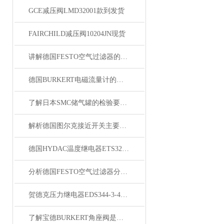
GCE减压阀LMD32001款到发货
FAIRCHILD减压阀10204JN现货
讲解德国FESTO空气过滤器的应用以及性能指标
德国BURKERT电磁流量计的操作方法以及主要功能
了解日本SMC储气罐的检验要求与使用注意事项
解析德国图尔克接近开关主要功能与安装方法
德国HYDAC温度继电器ETS326-2-100-000
分析德国FESTO空气过滤器分类与选择原则
贺德克压力继电器EDS344-3-400-000现货
了解宝德BURKERT角座阀是自动控制系统中常见的管路开关