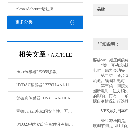
plasser&theurer增压阀
品牌
更多分类
详细说明：
相关文章
/ ARTICLE
要讲SMC减压阀的
*类，直动式减压
电时，磁力会消失
压力传感器PF2956参数
第二类，分步直动
流通。线圈断电时，
HYDAC蓄能器SB330H-4A1/112U-330A德国直购
第三类，间接先导
圈断电时，磁力消
的影响。再有，一
贺德克传感器EDS3116-2-0010-000原装新品
据自身情况进行选
VEX系列日本
宝德burkert电磁阀安全性、可靠性、适用性、经济性四大原则
SMC减压阀是用
WD320动力稳定车配件具有操作简便、作业高效的特点
度调节阀是*常用