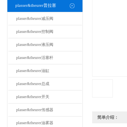
plasser&theurer普拉塞
plasser&theurer减压阀
plasser&theurer控制阀
plasser&theurer液压阀
plasser&theurer活塞杆
plasser&theurer油缸
plasser&theurer总成
plasser&theurer开关
plasser&theurer传感器
简单介绍：
plasser&theurer油雾器