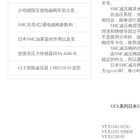
关等。
SMC减压阀其
介绍德国宝德电磁阀安装注意事项与保养技巧
在油压系统，水压
相结合，能够进行
SMC先导式2通电磁阀参数和作用
SMC减压阀原理
焊渣和锈物等因过
不是圆周分布的，
日本SMC油雾器的作用以及安装形式介绍
阀经常卡住，推荐
SMC减压阀的功
贺德克压力传感器HDA 4446-B-100-000技术说明
由SMC减压阀或
稳定的特点，所以
日本SMC减压阀流
GCE管路减压器 LMD510-01选型
为1g/cm3时，
VEX系列日本
VEX1101-025G
VEX1101-026DZ
VEX1130-01