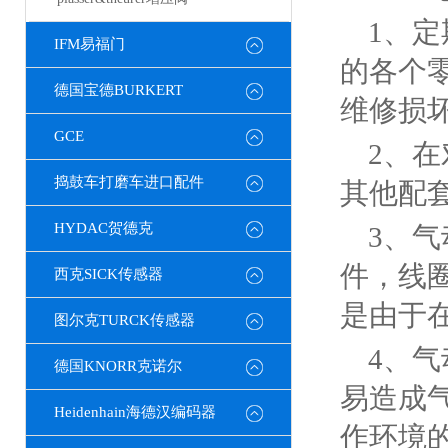
1、
IFM易福门
的各个
德国宝德BURKERT
维修损
GCE
2、
捣鼓车打磨车进口配件
其他配
HYDAC贺德克
3、
件，线
西克SICK传感器
是由于
图尔克TURCK传感器
4、
德国KNORR克诺尔
易造成
Heidenhain海德汉编码器
作环境