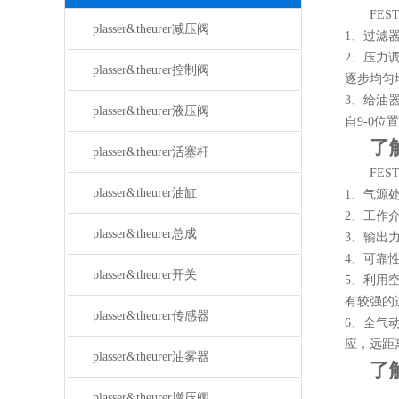
FE
plasser&theurer减压阀
1、过滤
2、压力
plasser&theurer控制阀
逐步均匀
3、给油器
plasser&theurer液压阀
自9-0
了
plasser&theurer活塞杆
FE
plasser&theurer油缸
1、气源
2、工作
plasser&theurer总成
3、输出
4、可靠
plasser&theurer开关
5、利用
有较强的
plasser&theurer传感器
6、全气
应，远距
plasser&theurer油雾器
了
plasser&theurer增压阀