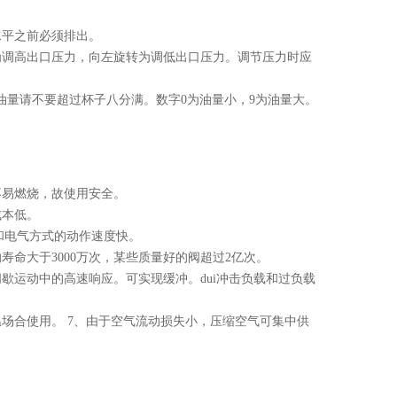
水平之前必须排出。
为调高出口压力，向左旋转为调低出口压力。调节压力时应
）。加油量请不要超过杯子八分满。数字0为油量小，9为油量大。
不易燃烧，故使用安全。
成本低。
和电气方式的动作速度快。
命大于3000万次，某些质量好的阀超过2亿次。
歇运动中的高速响应。可实现缓冲。dui冲击负载和过负载
场合使用。 7、由于空气流动损失小，压缩空气可集中供