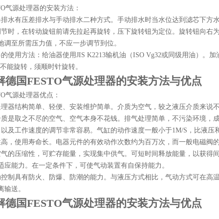
STO气源处理器的安装方法：
器排水有压差排水与手动排水二种方式。手动排水时当水位达到滤芯下方
调节时，在转动旋钮前请先拉起再旋转，压下旋转钮为定位。旋转钮向右
地调至所需压力值，不应一步调节到位。
的使用方法：给油器使用JIS K2213输机油（ISO Vg32或同级用油
位置不能旋转，须顺时针旋转。
解德国FESTO气源处理器的安装方法与优点
STO气源处理器优点：
处理器结构简单、轻便、安装维护简单。介质为空气，较之液压介质来说
介质是取之不尽的空气、空气本身不花钱。排气处理简单，不污染环境，
力以及工作速度的调节非常容易。气缸的动作速度一般小于1M/S，比液压
性高，使用寿命长。电器元件的有效动作次数约为百万次，而一般电磁阀的寿
空气的压缩性，可贮存能量，实现集中供气。可短时间释放能量，以获得间
适应能力。在一定条件下，可使气动装置有自保持能力。
动控制具有防火、防爆、防潮的能力。与液压方式相比，气动方式可在高温
离输送。
解德国FESTO气源处理器的安装方法与优点