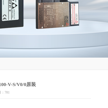
0-V-S/V0/0原装
量：
781