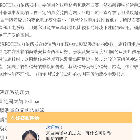
XROTH压力传感器中主要使用的压电材料包括有石英、酒石酸钾钠和磷
种晶体中发现的，在一定的温度范围之内，压电性质一直存在，但温度超
。由于随着应力的变化电场变化微小（也就说压电系数比较低），所以石
度和压电系数，但是它只能在室温和湿度比较低的环境下才能够应用。磷
到了广泛的应用。
XROTH压力传感器在旋转动力系统中zui频繁涉及到的参数，旋转扭矩
法是在弹性轴的两端安装着两组齿数、形状及安装角度*相同的齿扭矩传
性轴旋转时，这两组传感器就可以测量出两组脉冲波，比较这两组脉冲波
点：实现了转矩信号的非接触传递，检测信号为数字信号；缺点：体积较
低速性能不理想。（扭矩测试比较成熟的检测手段为应变电测技术。
液压系统压力
量范围大为 630 bar
膜测量单元的传感器
质接触的组件由不锈钢制成
欢迎您！
裂压力，反向极性、过电压和短路保护，确保操作安全
来自局域网的朋友！有什么可以帮
 0.5
助您的吗？