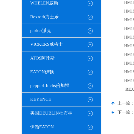
HM18
WHELEN威勒
HM18
Rexroth力士乐
HM18
HM18
parker派克
HM18
VICKERS威格士
HM18
HM18
ATOS阿托斯
HM18
EATON伊顿
HM18
HM18
pepperl-fuchs倍加福
REX
KEYENCE
上一篇
下一篇
美国DEUBLIN杜布林
伊顿EATON