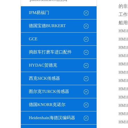
的非重
IFM易福门
工作温
船用
德国宝德BURKERT
HM18
GCE
HM18
HM18
捣鼓车打磨车进口配件
HM18
HM18
HYDAC贺德克
HM18
西克SICK传感器
HM18
HM18
图尔克TURCK传感器
HM18
德国KNORR克诺尔
HM18
HM18
Heidenhain海德汉编码器
HM18