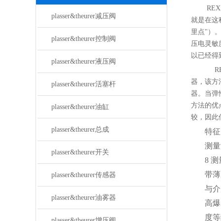
RE
plasser&theurer减压阀
就是在这
里点"）
plasser&theurer控制阀
压电灵敏
以已经得
plasser&theurer液压阀
RE
器，该方
plasser&theurer活塞杆
器。当弹
方法的优
plasser&theurer油缸
较，因此
plasser&theurer总成
特征
测量
plasser&theurer开关
8 测
带薄
plasser&theurer传感器
与介
plasser&theurer油雾器
高爆
度等级
plasser&theurer增压阀