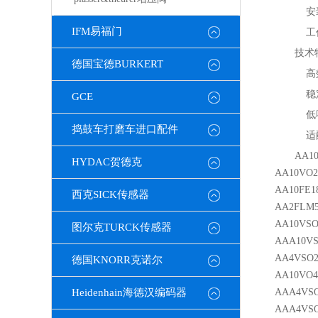
安装
IFM易福门
工作
技术
德国宝德BURKERT
高效
稳定
GCE
低噪
捣鼓车打磨车进口配件
适配
AA10
HYDAC贺德克
AA10VO2
AA10FE1
西克SICK传感器
AA2FLM5
AA10VSO
图尔克TURCK传感器
AAA10VS
AA4VSO2
德国KNORR克诺尔
AA10VO4
Heidenhain海德汉编码器
AAA4VSO
AAA4VSO