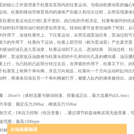
泵的核心工作原理基于柱塞在泵筒内的往复运动。当电动机驱动泵的偏心
运动。柱塞的移动导致泵筒内的液体产生吸入和压出过程，从而实现液体
泵柱塞往复运动总行程L是不变的，由凸轮的升程决定。柱塞每循环的供
开始时刻不随供油行程的变化而变化。转动柱塞可改变供油终了时刻，从
的作用下，迫使柱塞作上、下往复运动，从而完成泵油任务，泵油过程可
簧力的作用下，柱塞向下运动，柱塞上部空间（称为泵油室）产生真空度
的柴油经油孔进入泵油室，柱塞运动到下止点，进油结束 回油过程：柱
通时，泵油室低压油路便与柱塞头部的中孔和径向孔及斜槽沟通，油压骤
要上行，当凸轮的凸起部分转过去后，在弹簧的作用下，柱塞又下行。此
个柱塞泵上有两个单向阀，并且方向相反，柱塞向一个方向运动时缸内出
动时，将液体压缩后另一个单向阀被打开，被吸入缸内的液体被排出。这
：28cm³/r（体积流量与驱动转速、排量成正比，最大流量约42L/min）
等级：额定压力280bar，峰值压力350bar
方式：DR压力控制（恒压变量），通过调节斜盘倾角实现无级变量，
范围：最高1500rpm
材质：V代表FKM（氟橡胶）密封，适配多数工业液压油环境