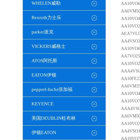
WHELEN威勒
AA10VO6
AA6VM50
Rexroth力士乐
AA10VO4
AA10VO2
parker派克
AEA7VLO
AA4VSO2
VICKERS威格士
AA10VO6
AA7VO25
ATOS阿托斯
AA10VO2
AAA4VSO
EATON伊顿
AA10FE2
AA6VM35
pepperl-fuchs倍加福
AA10VO4
AA10VO7
KEYENCE
AAA4VSO
AA6VM50
美国DEUBLIN杜布林
AA10VO2
AA4VSO1
伊顿EATON
AA10VO7