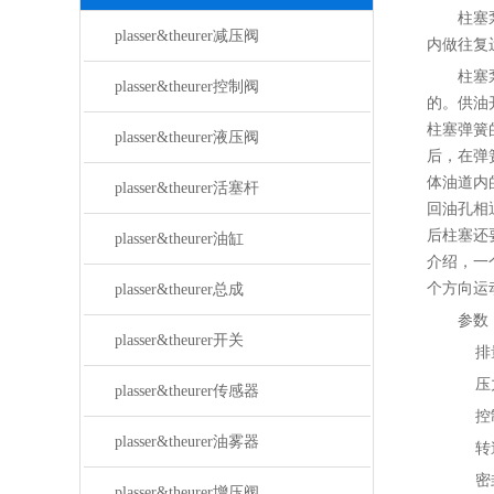
柱塞
plasser&theurer减压阀
内做往复
柱塞
plasser&theurer控制阀
的。供油
柱塞弹簧
plasser&theurer液压阀
后，在弹
体油道内
plasser&theurer活塞杆
回油孔相
后柱塞还
plasser&theurer油缸
介绍，一
个方向运
plasser&theurer总成
参数
plasser&theurer开关
排量
压力
plasser&theurer传感器
控制
plasser&theurer油雾器
转速
密封
plasser&theurer增压阀