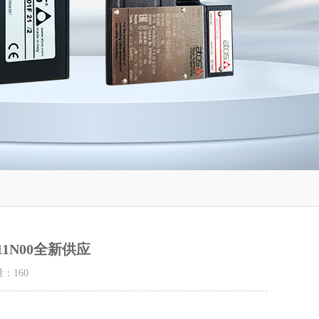
C11N00全新供应
量：
160