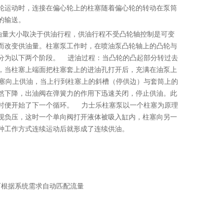
轮运动时，连接在偏心轮上的柱塞随着偏心轮的转动在泵筒
的输送。
油量大小取决于供油行程，供油行程不受凸轮轴控制是可变
而改变供油量。柱塞泵工作时，在喷油泵凸轮轴上的凸轮与
分为以下两个阶段。 进油过程：当凸轮的凸起部分转过去
，当柱塞上端面把柱塞套上的进油孔打开后，充满在油泵上
塞向上供油，当上行到柱塞上的斜槽（停供边）与套筒上的
然下降，出油阀在弹簧力的作用下迅速关闭，停止供油。此
时便开始了下一个循环。 力士乐柱塞泵以一个柱塞为原理
现负压，这时一个单向阀打开液体被吸入缸内，柱塞向另一
种工作方式连续运动后就形成了连续供油。
可根据系统需求自动匹配流量