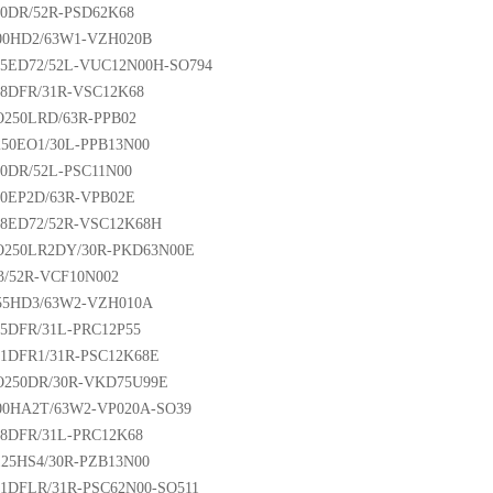
0DR/52R-PSD62K68
0HD2/63W1-VZH020B
5ED72/52L-VUC12N00H-SO794
8DFR/31R-VSC12K68
250LRD/63R-PPB02
50EO1/30L-PPB13N00
0DR/52L-PSC11N00
0EP2D/63R-VPB02E
8ED72/52R-VSC12K68H
250LR2DY/30R-PKD63N00E
3/52R-VCF10N002
5HD3/63W2-VZH010A
5DFR/31L-PRC12P55
1DFR1/31R-PSC12K68E
250DR/30R-VKD75U99E
0HA2T/63W2-VP020A-SO39
8DFR/31L-PRC12K68
25HS4/30R-PZB13N00
1DFLR/31R-PSC62N00-SO511