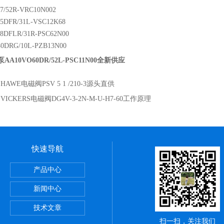
7/52R-VRC10N002
5DFR/31L-VSC12K68
8DFLR/31R-PSC62N00
0DRG/10L-PZB13N00
AA10VO60DR/52L-PSC11N00全新供应
：
HAWE电磁阀PSV 5 1 /210-3源头直供
：
VICKERS电磁阀DG4V-3-2N-M-U-H7-60工作原理
快速导航
正弦无杆缸REA系列,SMC深圳经销商
产品中心
VBA-X3145系列,SMC电磁阀优点
新闻中心
罐VBAT系列,SMC气动服务网
技术文章
扫一扫，关注我们