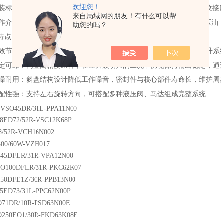
欢迎您！
标准：符合ISO3019-2公制法兰标准（2孔设计），兼容SAE米制螺
来自局域网的朋友！有什么可以帮
介质：支持矿物油，部分工况可适配HFA、HFB、HFC等环保型液压油
助您的吗？
特点
节能：变量控制技术可根据负载自动调节流量，减少能量浪费，提升系
可靠：内置高精度组件，在压力波动大的工况下仍能保持输出稳定，通
耐用：斜盘结构设计降低工作噪音，密封件与核心部件寿命长，维护周
性强：支持左右旋转方向，可搭配多种液压阀、马达组成完整系统
VSO45DR/31L-PPA11N00
8ED72/52R-VSC12K68P
8/52R-VCH16N002
00/60W-VZH017
45DFLR/31R-VPA12N00
O100DFLR/31R-PKC62K07
50DFE1Z/30R-PPB13N00
5ED73/31L-PPC62N00P
71DR/10R-PSD63N00E
250EO1/30R-FKD63K08E