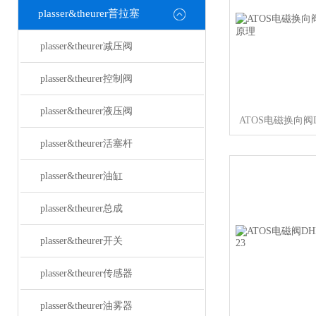
plasser&theurer普拉塞
plasser&theurer减压阀
plasser&theurer控制阀
plasser&theurer液压阀
plasser&theurer活塞杆
plasser&theurer油缸
plasser&theurer总成
plasser&theurer开关
plasser&theurer传感器
plasser&theurer油雾器