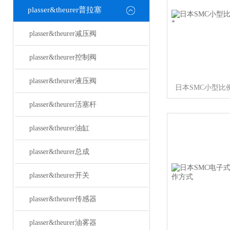
plasser&theurer普拉塞
plasser&theurer减压阀
plasser&theurer控制阀
plasser&theurer液压阀
日本SMC小型比
plasser&theurer活塞杆
plasser&theurer油缸
plasser&theurer总成
plasser&theurer开关
plasser&theurer传感器
plasser&theurer油雾器